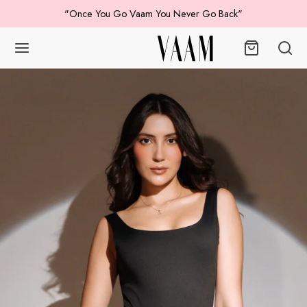
"Once You Go Vaam You Never Go Back"
Volver
ICOS
ES
IDOS