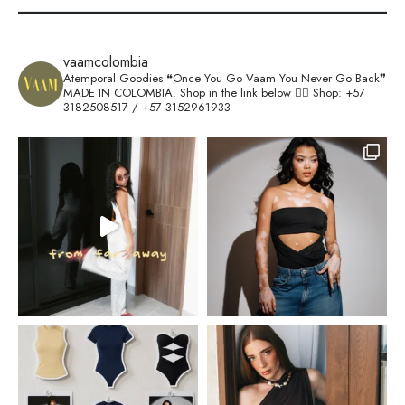
vaamcolombia
Atemporal Goodies
❝Once You Go Vaam You Never Go Back❞
MADE IN COLOMBIA.
Shop in the link below 👇🏽
Shop: +57
3182508517 / +57 3152961933