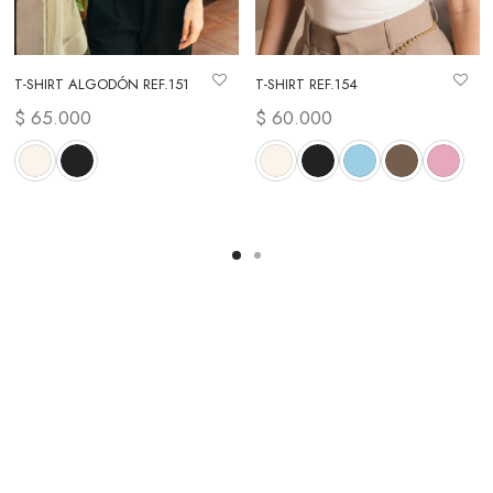
T-SHIRT ALGODÓN REF.151
T-SHIRT REF.154
io
$
65.000
$
60.000
es:
00.