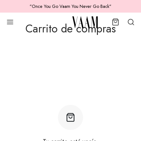
"Once You Go Vaam You Never Go Back"
Carrito de compras
Volver
ICOS
ES
IDOS