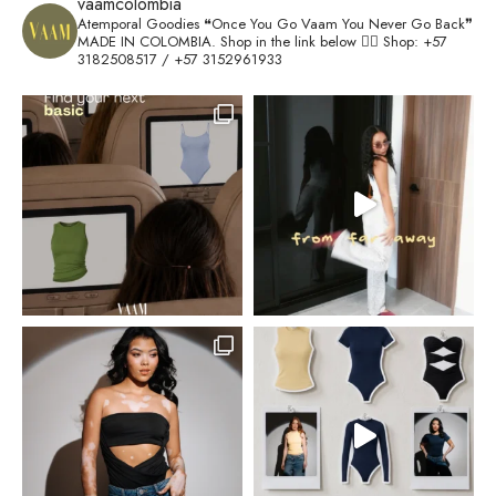
vaamcolombia
Atemporal Goodies
❝Once You Go Vaam You Never Go Back❞
MADE IN COLOMBIA.
Shop in the link below 👇🏽
Shop: +57
3182508517 / +57 3152961933