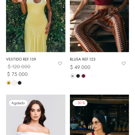
VESTIDO REF.139
BLUSA REF.123
$
120.000
$
49.000
El precio
$
75.000
El precio
original era:
actual es:
$ 120.000.
$ 75.000.
Agotado
-
30
%