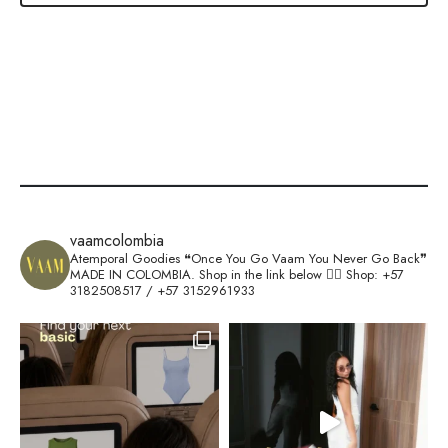
vaamcolombia
Atemporal Goodies
❝Once You Go Vaam You Never Go Back❞
MADE IN COLOMBIA.
Shop in the link below 👇🏽
Shop: +57
3182508517 / +57 3152961933