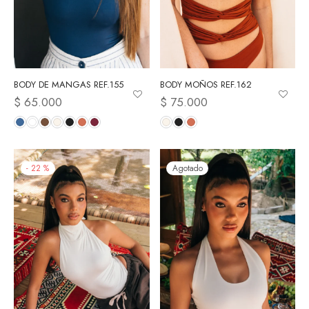
BODY DE MANGAS REF.155
BODY MOÑOS REF.162
$
65.000
$
75.000
-
22
%
Agotado