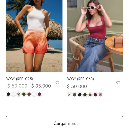
BODY (REF. 025)
BODY (REF. 063)
$
50.000
El precio
$
35.000
El precio
$
50.000
original
actual es:
era:
$ 35.000.
$ 50.000.
Cargar más