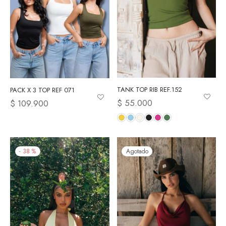
TANK TOP RIB REF.152
PACK X 3 TOP REF 071
$
55.000
$
109.900
-
38
%
Agotado