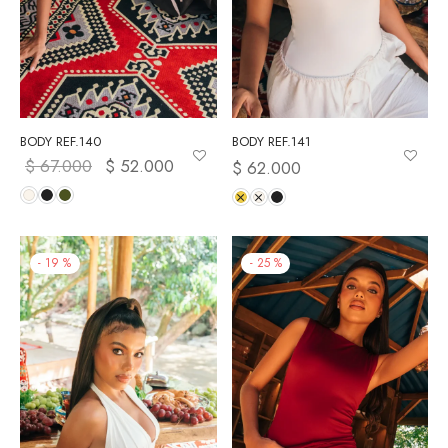
BODY REF.140
BODY REF.141
$
67.000
El precio
$
52.000
El precio
$
62.000
original
actual es:
era:
$ 52.000.
$ 67.000.
-
19
%
-
25
%