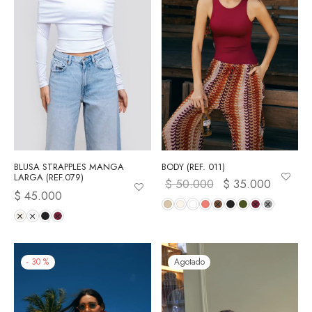
BLUSA STRAPPLES MANGA
BODY (REF. 011)
LARGA (REF.079)
$
50.000
El precio
$
35.000
El preci
$
45.000
original
actual e
era:
$ 35.00
$ 50.000.
-
30
%
Agotado