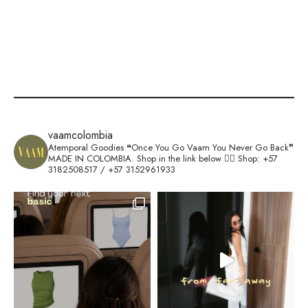
vaamcolombia
Atemporal Goodies
❝Once You Go Vaam You Never Go Back❞
MADE IN COLOMBIA.
Shop in the link below 👇🏽
Shop: +57
3182508517 / +57 3152961933