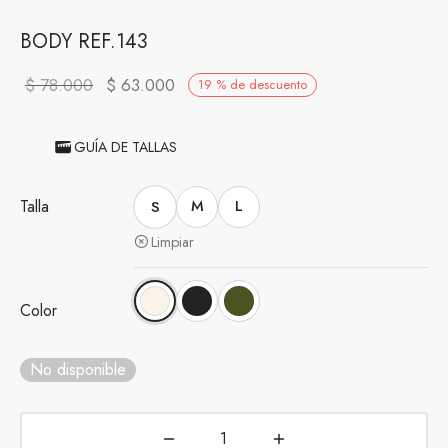
BODY REF.143
El precio
El precio
$
78.000
$
63.000
19
%
de descuento
original
actual es:
era:
$ 63.000.
GUÍA DE TALLAS
$ 78.000.
Talla
S
M
L
Limpiar
Color
No disponible