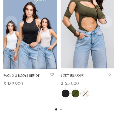
BODY (REF.069)
PACK X 3 BODYS REF 011
io
$
55.000
$
139.900
es:
00.