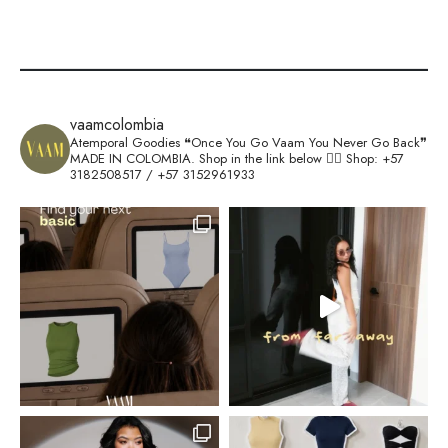
vaamcolombia
Atemporal Goodies
❝Once You Go Vaam You Never Go Back❞
MADE IN COLOMBIA.
Shop in the link below 👇🏽
Shop: +57
3182508517 / +57 3152961933