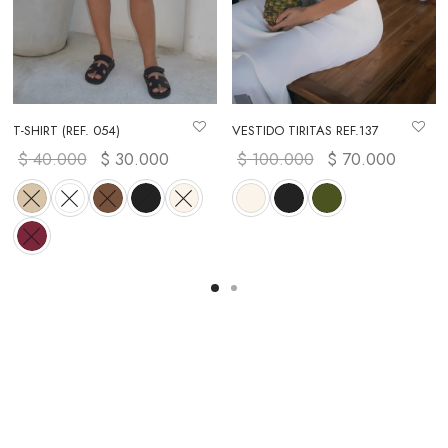
T-SHIRT (REF. 054)
VESTIDO TIRITAS REF.137
cio
$
40.000
El precio
$
30.000
El precio
$
100.000
El precio
$
70.000
El prec
 es:
original
actual es:
original era:
actual 
000.
era:
$ 30.000.
$ 100.000.
$ 70.0
$ 40.000.