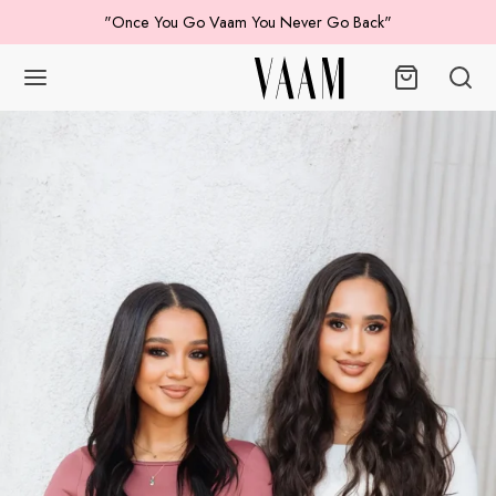
"Once You Go Vaam You Never Go Back"
Volver
ICOS
ES
IDOS