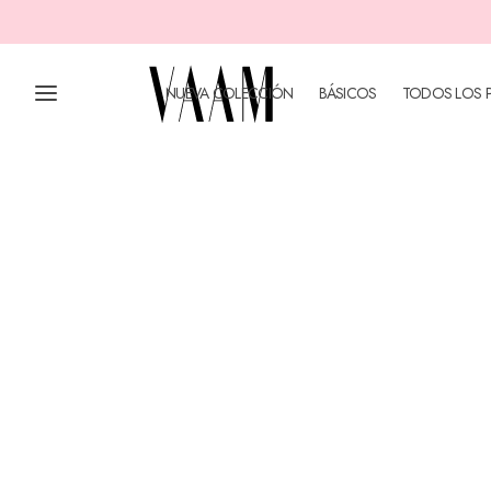
"Once You Go Vaam You Never Go Back"
NUEVA COLECCIÓN
BÁSICOS
TODOS LOS 