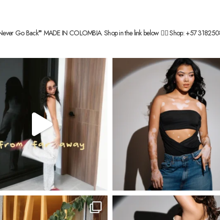
Never Go Back❞
MADE IN COLOMBIA.
Shop in the link below 👇🏽
Shop: +57 318250