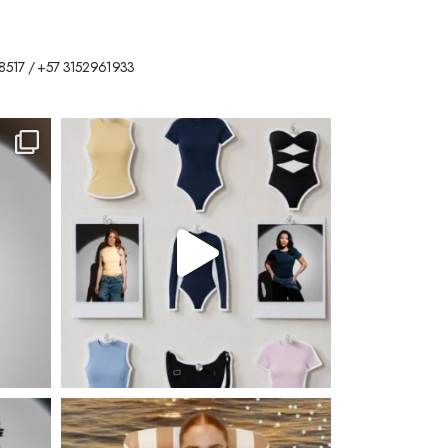
8517 / +57 3152961933