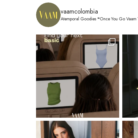
se
vaamcolombia
pueden
Atemporal Goodies
❝Once You Go Vaam 
elegir
en
la
página
de
producto