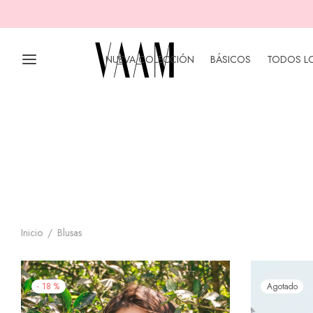
NUEVA COLECCIÓN
BÁSICOS
TODOS L
Inicio
/
Blusas
-
18
%
Agotado