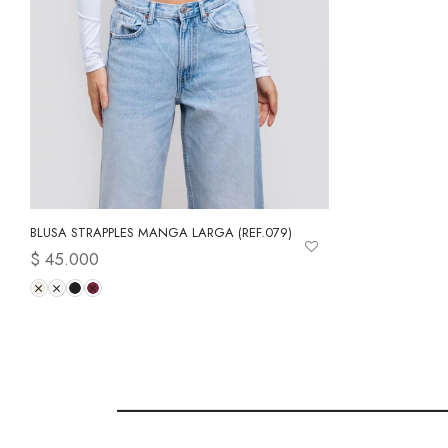
producto
BLUSA STRAPPLES MANGA LARGA (REF.079)
$
45.000
Este
Seleccionar opciones
producto
tiene
múltiples
variantes.
Las
opciones