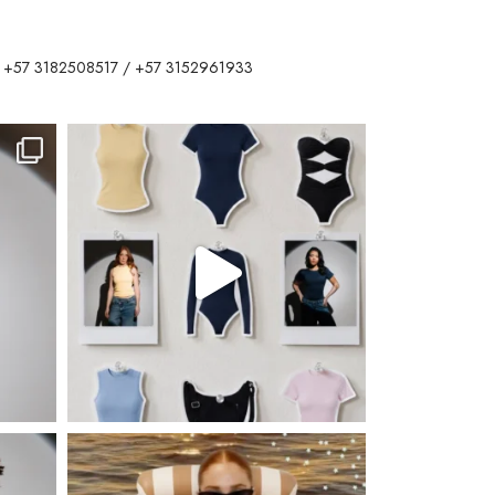
 +57 3182508517 / +57 3152961933